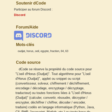
Soutenir dCode
Participer au forum Discord :
Discord
Forum/Aide
Mots-clés
,
,
,
,
,
,
oudjat
horus
oeil
egypte
fraction
64
63
Code source
dCode se réserve la propriété du code source pour
"L'oeil d'Horus (Oudjat)". Tout algorithme pour "L'oeil
d'Horus (Oudjat)", applet ou snippet ou script
(convertisseur, solveur, chiffrement / déchiffrement,
encodage / décodage, encryptage / décryptage,
traducteur) ou toutes fonctions liées à "L'oeil d'Horus
(Oudjat)" (calculer, convertir, résoudre, décrypter /
encrypter, déchiffrer / chiffrer, décoder / encoder,
traduire) codés en langage informatique (Python, Java,
C#, PHP, Javascript, Matlab, etc.) ou toute base de