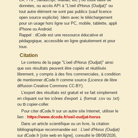
données, ou accès API à "L'oeil d'Horus (Oudjat)" ou
tout autre élément ne sont pas publics (sauf licence
open source explicite). Idem avec le téléchargement
pour un usage hors ligne sur PC, mobile, tablette, appli
iPhone ou Android.
Rappel : dCode est une ressource éducative et
pédagogique, accessible en ligne gratuitement et pour
tous.
Citation
Le contenu de la page "L'oeil d'Horus (Oudjat)" ainsi
que ses résultats peuvent être copiés et réutilisés
librement, y compris à des fins commerciales, à condition
de mentionner dCode.fr comme source (Licence de libre
diffusion Creative Commons CC-BY).
L'export des résultats est gratuit et se fait simplement
en cliquant sur les icônes d'export ⤓ (format .csv ou .txt)
ou ⧉ copier-coller.
Pour citer dCode.fr sur un autre site Internet, utiliser le
lien :
https://www.dcode.fr/oeil-oudjat-horus
Dans un article scientifique ou un livre, la citation
bibliographique recommandée est :
L'oeil d'Horus (Oudjat)
sur dCode.fr [site web en ligne], consulté le 08/08/2026,