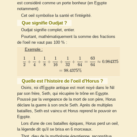
est considéré comme un porte bonheur (en Egypte
notamment).
Cet oeil symbolise la santé et l'intégrité.
Que signifie Oudjat ?
Oudjat signifie complet, entier.
Pourtant, mathématiquement la somme des fractions
de l'oeil ne vaut pas 100 % :
Exemple :
1
2
+
1
4
+
1
8
+
1
16
+
1
32
+
1
64
=
63
64
≈
0.984375
=
98.4375
%
1
1
1
1
1
1
63
+
+
+
+
+
=
≈
0.984375
2
4
8
16
32
64
64
=
98.4375
%
Quelle est l'histoire de l'oeil d'Horus ?
Osiris, roi d'Egypte antique est mort noyé dans le Nil
par son frère, Seth, qui récupère le trône en Egypte.
Poussé par la vengeance de la mort de son père, Horus
déclare la guerre à son oncle Seth. Après de multiples
batailles, Seth est vaincu et Horus reprend le pouvoir en
Egypte.
Lors d'une de ces batailles épiques, Horus perd un oeil,
la légende dit qu'il se brisa en 6 morceaux.
Thot, dieu de la mythologie égyptienne, reconstitua