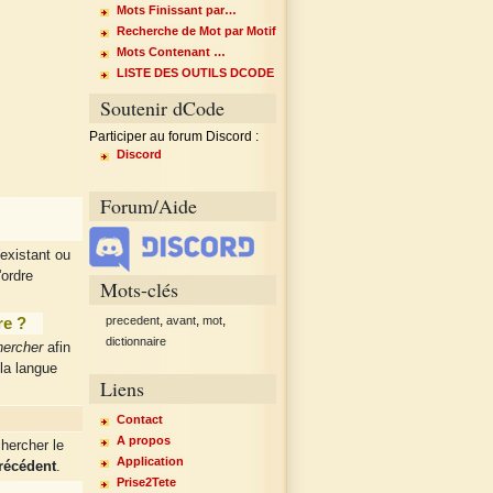
Mots Finissant par…
Recherche de Mot par Motif
Mots Contenant …
LISTE DES OUTILS DCODE
Soutenir dCode
Participer au forum Discord :
Discord
Forum/Aide
existant ou
'ordre
Mots-clés
,
,
,
re ?
precedent
avant
mot
dictionnaire
ercher
afin
 la langue
Liens
Contact
A propos
chercher le
Application
récédent
.
Prise2Tete