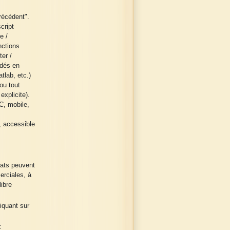
récédent".
cript
e /
nctions
ter /
odés en
tlab, etc.)
ou tout
explicite).
C, mobile,
, accessible
tats peuvent
erciales, à
ibre
liquant sur
: