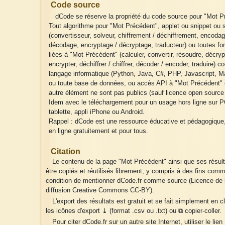
Code source
dCode se réserve la propriété du code source pour "Mot P
Tout algorithme pour "Mot Précédent", applet ou snippet ou s
(convertisseur, solveur, chiffrement / déchiffrement, encodag
décodage, encryptage / décryptage, traducteur) ou toutes fo
liées à "Mot Précédent" (calculer, convertir, résoudre, décryp
encrypter, déchiffrer / chiffrer, décoder / encoder, traduire) c
langage informatique (Python, Java, C#, PHP, Javascript, Ma
ou toute base de données, ou accès API à "Mot Précédent" 
autre élément ne sont pas publics (sauf licence open source 
Idem avec le téléchargement pour un usage hors ligne sur P
tablette, appli iPhone ou Android.
Rappel : dCode est une ressource éducative et pédagogique
en ligne gratuitement et pour tous.
Citation
Le contenu de la page "Mot Précédent" ainsi que ses résul
être copiés et réutilisés librement, y compris à des fins comm
condition de mentionner dCode.fr comme source (Licence de l
diffusion Creative Commons CC-BY).
L'export des résultats est gratuit et se fait simplement en c
les icônes d'export ⤓ (format .csv ou .txt) ou ⧉ copier-coller.
Pour citer dCode.fr sur un autre site Internet, utiliser le lien 