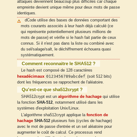
attaques deviennent beaucoup plus difficiles car chaque
empreinte devient unique même pour deux mots de passe
identiques.
dCode utilise des bases de données comportant des
mots courants associés à leur hash déjà calculé (ce
qui représente potentiellement plusieurs millions de
mots de passe) et vérifie si le hash fait partie de ceux
connus. Si il n'est pas dans la liste ou combiné avec
du sel/salage/salt, le déchiffrement échouera quasi
systématiquement.
Comment reconnaitre le SHA512 ?
Le hash est composé de 128 caractères
0123456789abcdef
hexadécimaux
(soit 512 bits)
dont les fréquences se rapprochent de l'aléatoire.
Qu'est-ce que sha512crypt ?
SHA512crypt est un
algorithme de hachage
qui utilise
la fonction
SHA-512
, notamment utilisé dans les
systèmes d'exploitation Unix/Linux.
L'algorithme sha512crypt applique la
fonction de
hachage
SHA-512
plusieurs fois (cycles de hachage)
avec le mot de passe d'entrée et un sel aléatoire pour
augmenter le coût de calcul. Ce processus rend