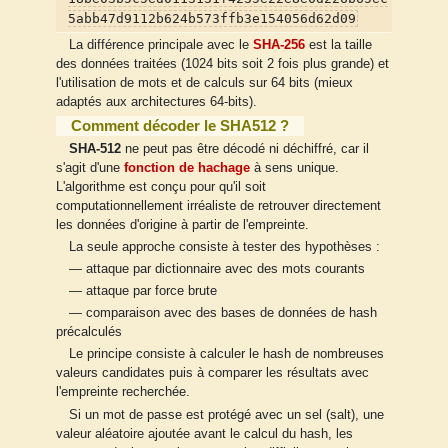
5abb47d9112b624b573ffb3e154056d62d09
La différence principale avec le
SHA-256
est la taille
des données traitées (1024 bits soit 2 fois plus grande) et
l'utilisation de mots et de calculs sur 64 bits (mieux
adaptés aux architectures 64-bits).
Comment décoder le SHA512 ?
SHA-512
ne peut pas être décodé ni déchiffré, car il
s'agit d'une
fonction de hachage
à sens unique.
L'algorithme est conçu pour qu'il soit
computationnellement irréaliste de retrouver directement
les données d'origine à partir de l'empreinte.
La seule approche consiste à tester des hypothèses :
— attaque par dictionnaire avec des mots courants
— attaque par force brute
— comparaison avec des bases de données de hash
précalculés
Le principe consiste à calculer le hash de nombreuses
valeurs candidates puis à comparer les résultats avec
l'empreinte recherchée.
Si un mot de passe est protégé avec un sel (salt), une
valeur aléatoire ajoutée avant le calcul du hash, les