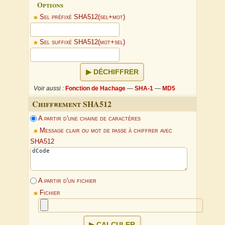
Options
Sel préfixé SHA512(sel+mot)
Sel suffixé SHA512(mot+sel)
DÉCHIFFRER
Voir aussi :
Fonction de Hachage
—
SHA-1
—
MD5
Chiffrement SHA512
A partir d'une chaine de caractères
Message clair ou mot de passe à chiffrer avec
SHA512
A partir d'un fichier
Fichier
CALCULER