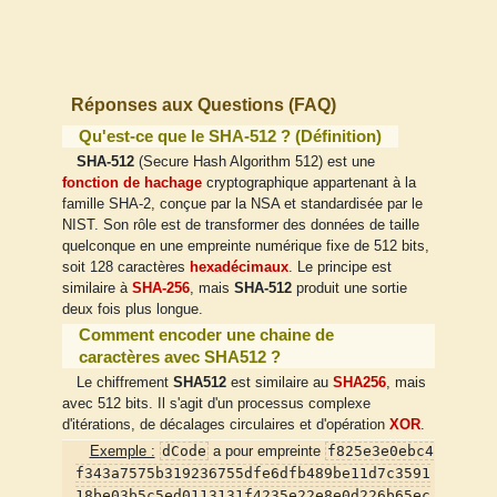
Réponses aux Questions (FAQ)
Qu'est-ce que le SHA-512 ? (Définition)
SHA-512
(Secure Hash Algorithm 512) est une
fonction de hachage
cryptographique appartenant à la
famille SHA-2, conçue par la NSA et standardisée par le
NIST. Son rôle est de transformer des données de taille
quelconque en une empreinte numérique fixe de 512 bits,
soit 128 caractères
hexadécimaux
. Le principe est
similaire à
SHA-256
, mais
SHA-512
produit une sortie
deux fois plus longue.
Comment encoder une chaine de
caractères avec SHA512 ?
Le chiffrement
SHA512
est similaire au
SHA256
, mais
avec 512 bits. Il s'agit d'un processus complexe
d'itérations, de décalages circulaires et d'opération
XOR
.
dCode
f825e3e0ebc4
Exemple :
a pour empreinte
f343a7575b319236755dfe6dfb489be11d7c3591
18be03b5c5ed0113131f4235e22e8e0d226b65ec