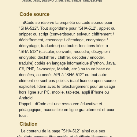
,
,
,
,
,
,
passe
pass
password
sel
salt
salage
sha512crypt
Code source
dCode se réserve la propriété du code source pour
"SHA-512". Tout algorithme pour "SHA-512", applet ou
snippet ou script (convertisseur, solveur, chiffrement /
déchiffrement, encodage / décodage, encryptage /
décryptage, traducteur) ou toutes fonctions liées à
"SHA-512" (calculer, convertir, résoudre, décrypter /
encrypter, déchiffrer / chiffrer, décoder / encoder,
traduire) codés en langage informatique (Python, Java,
C#, PHP, Javascript, Matlab, etc.) ou toute base de
données, ou accès API à "SHA-512" ou tout autre
élément ne sont pas publics (sauf licence open source
explicite). Idem avec le téléchargement pour un usage
hors ligne sur PC, mobile, tablette, appli iPhone ou
Android.
Rappel : dCode est une ressource éducative et
pédagogique, accessible en ligne gratuitement et pour
tous.
Citation
Le contenu de la page "SHA-512" ainsi que ses