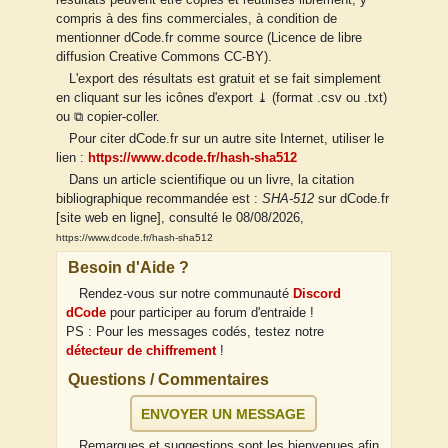
résultats peuvent être copiés et réutilisés librement, y
compris à des fins commerciales, à condition de
mentionner dCode.fr comme source (Licence de libre
diffusion Creative Commons CC-BY).
L'export des résultats est gratuit et se fait simplement
en cliquant sur les icônes d'export ⤓ (format .csv ou .txt)
ou ⧉ copier-coller.
Pour citer dCode.fr sur un autre site Internet, utiliser le
lien :
https://www.dcode.fr/hash-sha512
Dans un article scientifique ou un livre, la citation
bibliographique recommandée est :
SHA-512
sur dCode.fr
[site web en ligne], consulté le 08/08/2026,
https://www.dcode.fr/hash-sha512
Besoin d'Aide ?
Rendez-vous sur notre communauté
Discord
dCode
pour participer au forum d'entraide !
PS : Pour les messages codés, testez notre
détecteur de chiffrement
!
Questions / Commentaires
ENVOYER UN MESSAGE
Remarques et suggestions sont les bienvenues afin